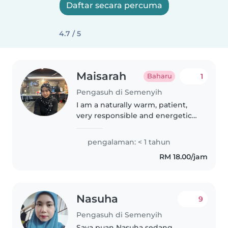
Daftar secara percuma
4.7 / 5
Maisarah
1
Baharu
Pengasuh di Semenyih
I am a naturally warm, patient,
very responsible and energetic
person who genuinely enjoys
spending time with children. I
pengalaman: < 1 tahun
have great experience caring for
RM 18.00/jam
younger cousins and family..
Nasuha
9
Pengasuh di Semenyih
Saya puan Nasuha sedang