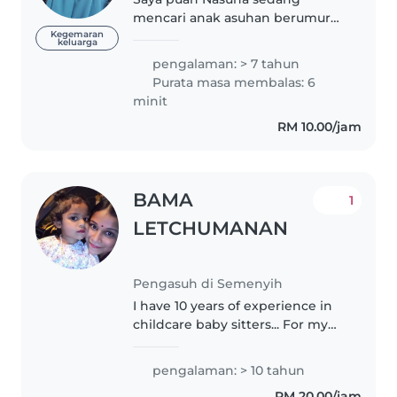
mencari anak asuhan berumur
dari 1 tahun
Kegemaran
keluarga
keatas..Berpengalaman dlm
pengalaman: > 7 tahun
mengasuh.Jika berminat boleh
Purata masa membalas: 6
pm sy.
minit
RM 10.00/jam
BAMA
1
LETCHUMANAN
Pengasuh di Semenyih
I have 10 years of experience in
childcare baby sitters... For my
preschool after school care...n
toodler...i can take care the kids
pengalaman: > 10 tahun
as well as my kids... I can do
RM 20.00/jam