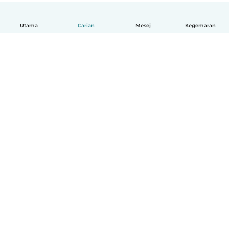
Utama
Carian
Mesej
Kegemaran
Melayu
Bagaimana ia berfungsi
Bantuan
Terma & Privasi
Harga
Butiran syarikat
Babysits for Work
Standard komuniti
© Babysits B.V.