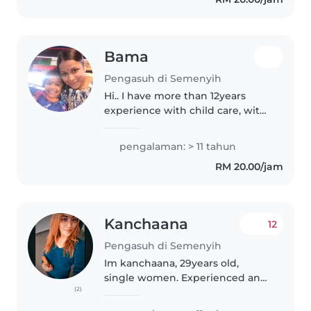
handle with love...
Bama
Pengasuh di Semenyih
Hi.. I have more than 12years
experience with child care, with
caring. Loving patiently handle
the kids with care n I already
pengalaman: > 11 tahun
have some experience my
RM 20.00/jam
cousins kids and working with..
Kanchaana
12
Pengasuh di Semenyih
Im kanchaana, 29years old,
single women. Experienced and
(2)
dedicated babysitter with over
10 years of child care experience.