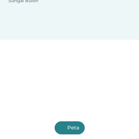
Sungai Buloh
Peta