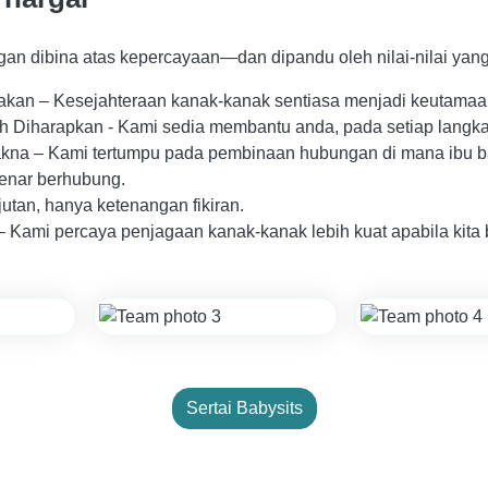
gan dibina atas kepercayaan—dan dipandu oleh nilai-nilai yang
kan – Kesejahteraan kanak-kanak sentiasa menjadi keutamaa
 Diharapkan - Kami sedia membantu anda, pada setiap langkah
na – Kami tertumpu pada pembinaan hubungan di mana ibu b
enar berhubung.
utan, hanya ketenangan fikiran.
 Kami percaya penjagaan kanak-kanak lebih kuat apabila kita
Sertai Babysits