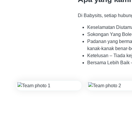
Di Babysits, setiap hubun
Keselamatan Diutama
Sokongan Yang Boleh
Padanan yang bermak
kanak-kanak benar-b
Ketelusan – Tiada kej
Bersama Lebih Baik –