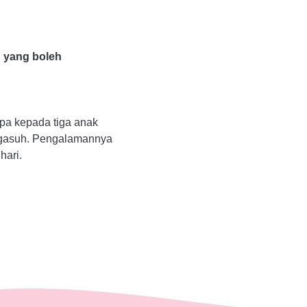
 yang boleh
pa kepada tiga anak
ngasuh. Pengalamannya
hari.