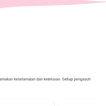
utamakan keselamatan dan ketelusan. Setiap pengasuh