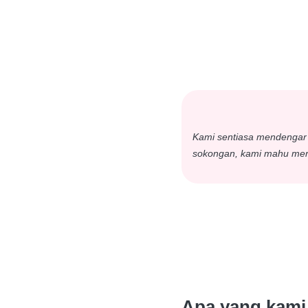
Kami sentiasa mendengar 
sokongan, kami mahu mer
Apa yang kami