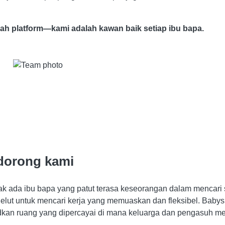
h platform—kami adalah kawan baik setiap ibu bapa.
dorong kami
k ada ibu bapa yang patut terasa keseorangan dalam mencari
elut untuk mencari kerja yang memuaskan dan fleksibel. Baby
dkan ruang yang dipercayai di mana keluarga dan pengasuh 