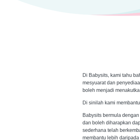
Di Babysits, kami tahu 
mesyuarat dan penyediaa
boleh menjadi menakutka
Di sinilah kami membantu
Babysits bermula dengan 
dan boleh diharapkan dap
sederhana telah berkemba
membantu lebih daripada 