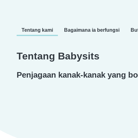
Tentang kami
Bagaimana ia berfungsi
But
Tentang Babysits
Penjagaan kanak-kanak yang bol