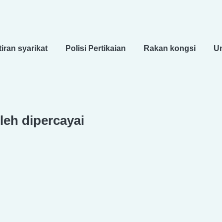
iran syarikat
Polisi Pertikaian
Rakan kongsi
U
eh dipercayai