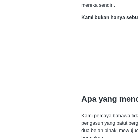
mereka sendiri.
Kami bukan hanya sebua
Apa yang men
Kami percaya bahawa tida
pengasuh yang patut berg
dua belah pihak, mewuju
bermakna.