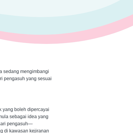
da sedang mengimbangi
ri pengasuh yang sesuai
 yang boleh dipercayai
mula sebagai idea yang
ncari pengasuh—
g di kawasan kejiranan