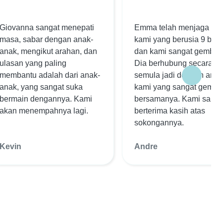
Giovanna sangat menepati
Emma telah menjaga bay
masa, sabar dengan anak-
kami yang berusia 9 bul
anak, mengikut arahan, dan
dan kami sangat gembira
ulasan yang paling
Dia berhubung secara
membantu adalah dari anak-
semula jadi dengan ana
anak, yang sangat suka
kami yang sangat gembi
bermain dengannya. Kami
bersamanya. Kami sanga
akan menempahnya lagi.
berterima kasih atas
sokongannya.
Kevin
Andre