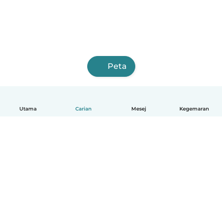
Peta
Utama
Carian
Mesej
Kegemaran
Melayu
Bagaimana ia berfungsi
Bantuan
Terma & Privasi
Harga
Butiran syarikat
Babysits for Work