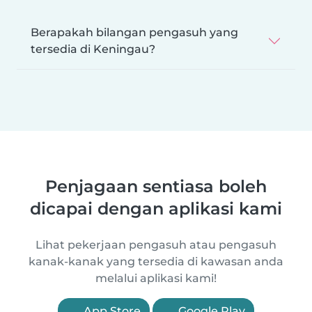
Berapakah bilangan pengasuh yang
tersedia di Keningau?
Penjagaan sentiasa boleh
dicapai dengan aplikasi kami
Lihat pekerjaan pengasuh atau pengasuh
kanak-kanak yang tersedia di kawasan anda
melalui aplikasi kami!
App Store
Google Play