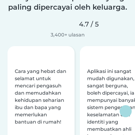
paling dipercayai oleh keluarga.
4.7 / 5
3,400+ ulasan
Cara yang hebat dan
Aplikasi ini sangat
selamat untuk
mudah digunakan,
mencari pengasuh
sangat berguna,
dan memudahkan
boleh dipercayai, ia
kehidupan seharian
mempunyai banya
ibu dan bapa yang
sistem pengesaha
memerlukan
keselamatan dan
bantuan di rumah!
identiti yang
membuatkan ahli