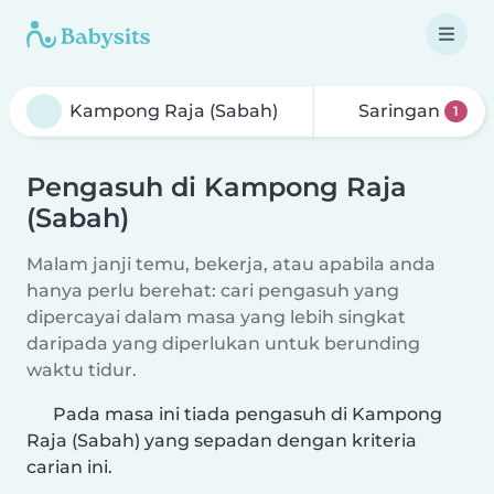
Saringan
1
Pengasuh di Kampong Raja
(Sabah)
Malam janji temu, bekerja, atau apabila anda
hanya perlu berehat: cari pengasuh yang
dipercayai dalam masa yang lebih singkat
daripada yang diperlukan untuk berunding
waktu tidur.
Pada masa ini tiada pengasuh di Kampong
Raja (Sabah) yang sepadan dengan kriteria
carian ini.