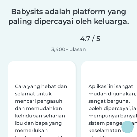
Babysits adalah platform yang
paling dipercayai oleh keluarga.
4.7 / 5
3,400+ ulasan
Cara yang hebat dan
Aplikasi ini sangat
selamat untuk
mudah digunakan,
mencari pengasuh
sangat berguna,
dan memudahkan
boleh dipercayai, ia
kehidupan seharian
mempunyai banya
ibu dan bapa yang
sistem pengesaha
memerlukan
keselamatan dan