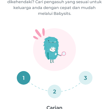
dikehendaki? Cari pengasuh yang sesuai untuk
keluarga anda dengan cepat dan mudah
melalui Babysits.
1
3
2
Carian