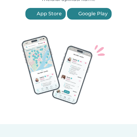
App Store
Google Play