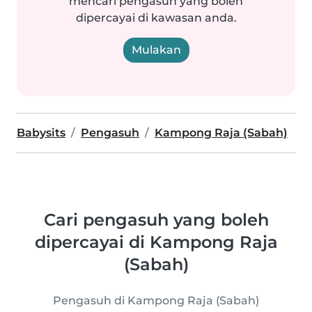
mencari pengasuh yang boleh
dipercayai di kawasan anda.
Mulakan
Babysits
Pengasuh
Kampong Raja (Sabah)
Cari pengasuh yang boleh
dipercayai di Kampong Raja
(Sabah)
Pengasuh di Kampong Raja (Sabah)