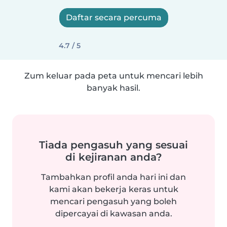
Daftar secara percuma
4.7 / 5
Zum keluar pada peta untuk mencari lebih
banyak hasil.
Tiada pengasuh yang sesuai
di kejiranan anda?
Tambahkan profil anda hari ini dan
kami akan bekerja keras untuk
mencari pengasuh yang boleh
dipercayai di kawasan anda.