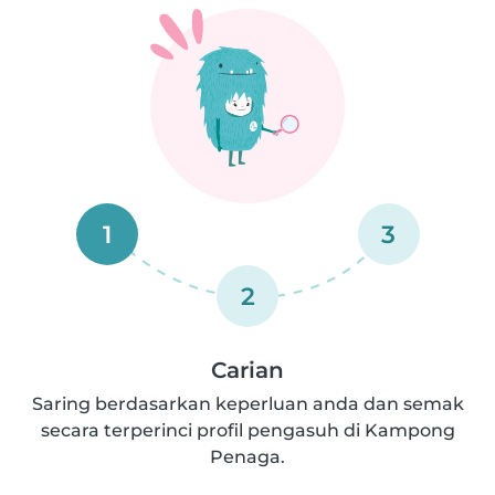
1
3
2
Carian
Saring berdasarkan keperluan anda dan semak
secara terperinci profil pengasuh di Kampong
Penaga.