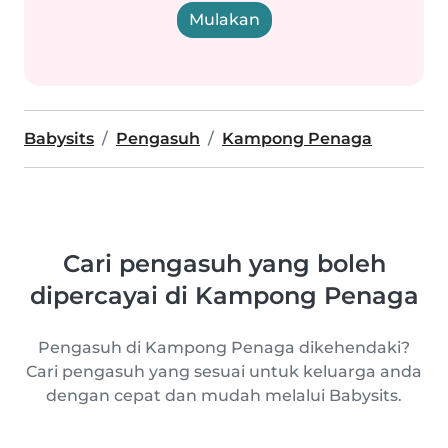
Mulakan
Babysits
Pengasuh
Kampong Penaga
Cari pengasuh yang boleh
dipercayai di Kampong Penaga
Pengasuh di Kampong Penaga dikehendaki?
Cari pengasuh yang sesuai untuk keluarga anda
dengan cepat dan mudah melalui Babysits.