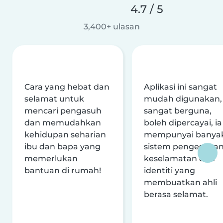
4.7 / 5
3,400+ ulasan
Cara yang hebat dan
Aplikasi ini sangat
selamat untuk
mudah digunakan,
mencari pengasuh
sangat berguna,
dan memudahkan
boleh dipercayai, ia
kehidupan seharian
mempunyai banya
ibu dan bapa yang
sistem pengesaha
memerlukan
keselamatan dan
bantuan di rumah!
identiti yang
membuatkan ahli
berasa selamat.