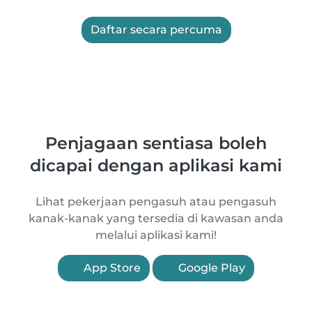
Daftar secara percuma
Penjagaan sentiasa boleh
dicapai dengan aplikasi kami
Lihat pekerjaan pengasuh atau pengasuh
kanak-kanak yang tersedia di kawasan anda
melalui aplikasi kami!
App Store
Google Play