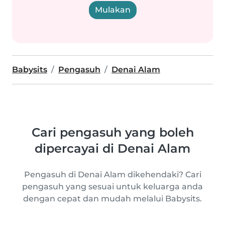
Mulakan
Babysits
Pengasuh
Denai Alam
Cari pengasuh yang boleh
dipercayai di Denai Alam
Pengasuh di Denai Alam dikehendaki? Cari
pengasuh yang sesuai untuk keluarga anda
dengan cepat dan mudah melalui Babysits.