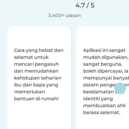
4.7 / 5
3,400+ ulasan
Cara yang hebat dan
Aplikasi ini sangat
selamat untuk
mudah digunakan,
mencari pengasuh
sangat berguna,
dan memudahkan
boleh dipercayai, ia
kehidupan seharian
mempunyai banya
ibu dan bapa yang
sistem pengesaha
memerlukan
keselamatan dan
bantuan di rumah!
identiti yang
membuatkan ahli
berasa selamat.