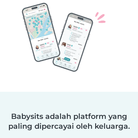
Babysits adalah platform yang
paling dipercayai oleh keluarga.