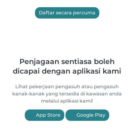
Daftar secara percuma
Penjagaan sentiasa boleh
dicapai dengan aplikasi kami
Lihat pekerjaan pengasuh atau pengasuh
kanak-kanak yang tersedia di kawasan anda
melalui aplikasi kami!
App Store
Google Play