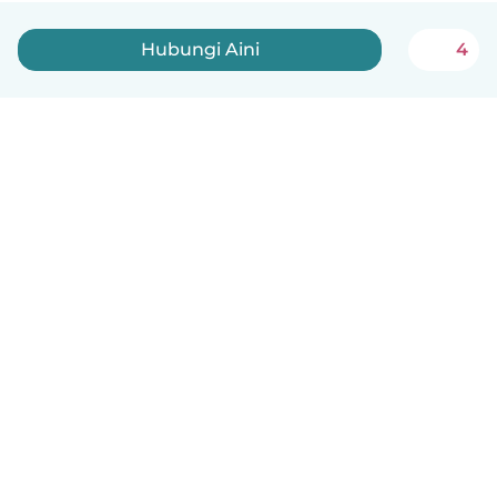
Hubungi Aini
4
Melayu
Bagaimana ia berfungsi
Bantuan
Terma & Privasi
Harga
Butiran syarikat
Babysits for Work
Standard komuniti