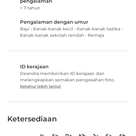
pengalaman
> 7 tahun
Pengalaman dengan umur
Bayi
•
Kanak-kanak kecil
•
Kanak-kanak tadika
•
Kanak-kanak sekolah rendah
•
Remaja
ID kerajaan
Deandra memberikan ID kerajaan dan
melengkapkan semakan pengesahan foto.
Ketahui lebih lanjut
Ketersediaan
Is
Se
Ra
Kh
Ju
Sa
Ah