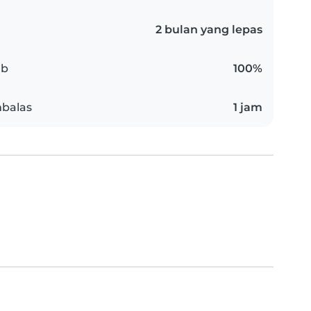
2 bulan yang lepas
ab
100%
balas
1 jam