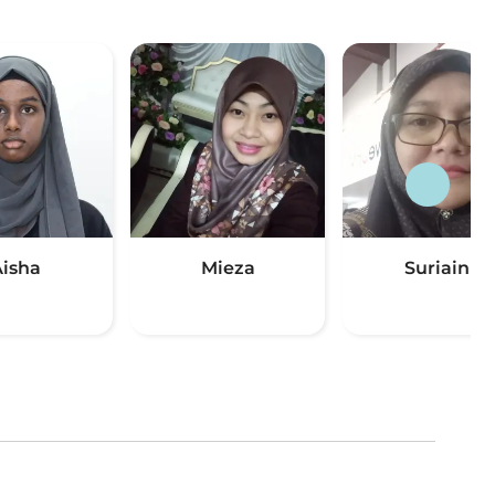
Aisha
Mieza
Suriaini