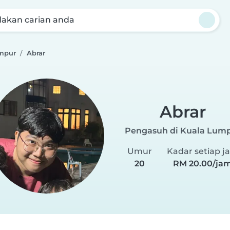
akan carian anda
mpur
Abrar
Abrar
Pengasuh di Kuala Lum
Umur
Kadar setiap j
20
RM 20.00/ja