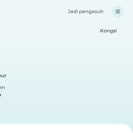
Jadi pengasuh
Kongsi
pur
am
m