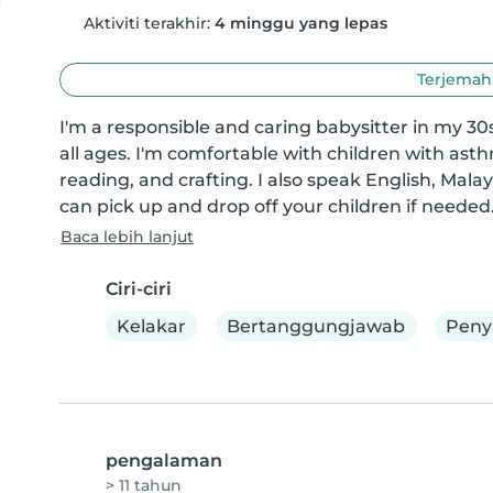
Aktiviti terakhir:
4 minggu yang lepas
Terjemahk
I'm a responsible and caring babysitter in my 30s 
all ages. I'm comfortable with children with ast
reading, and crafting. I also speak English, Malay, 
can pick up and drop off your children if needed.
Baca lebih lanjut
Ciri-ciri
Kelakar
Bertanggungjawab
Peny
pengalaman
> 11 tahun