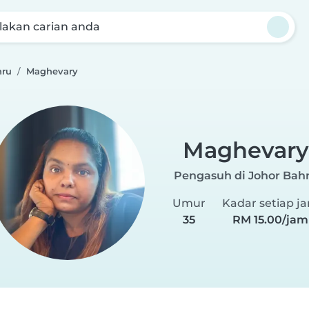
akan carian anda
hru
Maghevary
Maghevary
Pengasuh di Johor Bah
Umur
Kadar setiap j
35
RM 15.00/jam