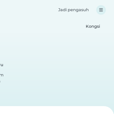
Jadi pengasuh
Kongsi
ru
am
m