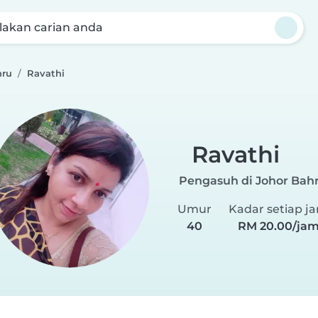
akan carian anda
hru
Ravathi
Ravathi
Pengasuh di Johor Bah
Umur
Kadar setiap j
40
RM 20.00/ja