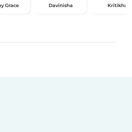
ny Grace
Davinisha
Kritikha