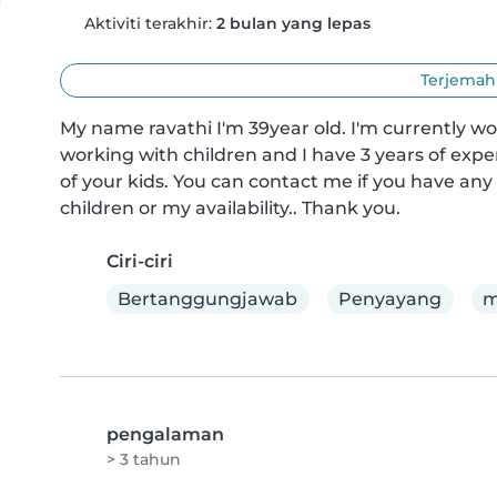
Aktiviti terakhir:
2 bulan yang lepas
Terjemahk
My name ravathi I'm 39year old. I'm currently wor
working with children and I have 3 years of exper
of your kids. You can contact me if you have an
children or my availability.. Thank you.
Ciri-ciri
Bertanggungjawab
Penyayang
m
pengalaman
> 3 tahun