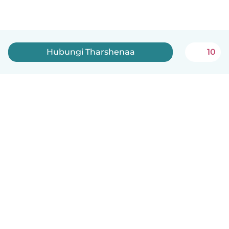
Hubungi Tharshenaa
10
Melayu
Bagaimana ia berfungsi
Bantuan
Terma & Privasi
Harga
Butiran syarikat
Babysits for Work
Standard komuniti