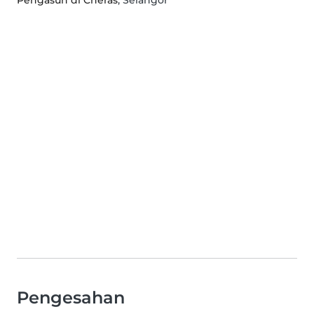
Pengasuh di Cheras
, Selangor
Pengesahan