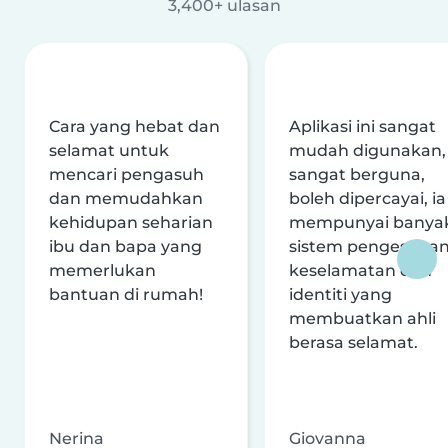
3,400+ ulasan
Cara yang hebat dan
Aplikasi ini sangat
selamat untuk
mudah digunakan,
mencari pengasuh
sangat berguna,
dan memudahkan
boleh dipercayai, ia
kehidupan seharian
mempunyai banya
ibu dan bapa yang
sistem pengesaha
memerlukan
keselamatan dan
bantuan di rumah!
identiti yang
membuatkan ahli
berasa selamat.
Nerina
Giovanna