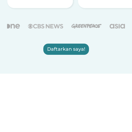
Daftarkan saya!