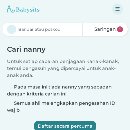
Saringan
1
Cari nanny
Untuk setiap cabaran penjagaan kanak-kanak,
temui pengasuh yang dipercayai untuk anak-
anak anda.
Pada masa ini tiada nanny yang sepadan
dengan kriteria carian ini.
Semua ahli melengkapkan pengesahan ID
wajib
Daftar secara percuma