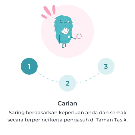
1
3
2
Carian
Saring berdasarkan keperluan anda dan semak
secara terperinci kerja pengasuh di Taman Tasik.