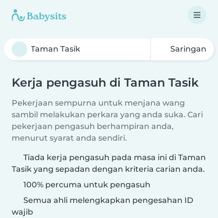
Saringan
Kerja pengasuh di Taman Tasik
Pekerjaan sempurna untuk menjana wang
sambil melakukan perkara yang anda suka. Cari
pekerjaan pengasuh berhampiran anda,
menurut syarat anda sendiri.
Tiada kerja pengasuh pada masa ini di Taman
Tasik yang sepadan dengan kriteria carian anda.
100% percuma untuk pengasuh
Semua ahli melengkapkan pengesahan ID
wajib