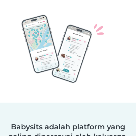
Babysits adalah platform yang