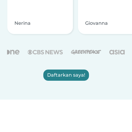
Nerina
Giovanna
Daftarkan saya!