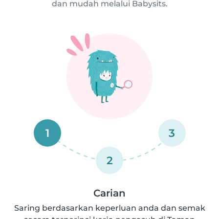
dan mudah melalui Babysits.
1
3
2
Carian
Saring berdasarkan keperluan anda dan semak