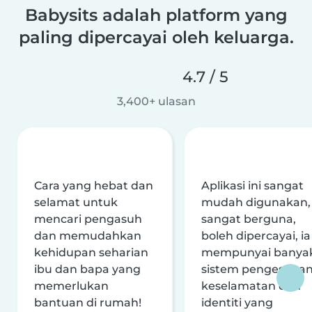
Babysits adalah platform yang
paling dipercayai oleh keluarga.
4.7 / 5
3,400+ ulasan
Cara yang hebat dan
Aplikasi ini sangat
selamat untuk
mudah digunakan,
mencari pengasuh
sangat berguna,
dan memudahkan
boleh dipercayai, ia
kehidupan seharian
mempunyai banya
ibu dan bapa yang
sistem pengesaha
memerlukan
keselamatan dan
bantuan di rumah!
identiti yang