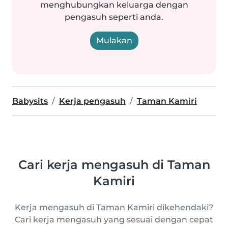
menghubungkan keluarga dengan
pengasuh seperti anda.
Mulakan
Babysits
Kerja pengasuh
Taman Kamiri
Cari kerja mengasuh di Taman
Kamiri
Kerja mengasuh di Taman Kamiri dikehendaki?
Cari kerja mengasuh yang sesuai dengan cepat