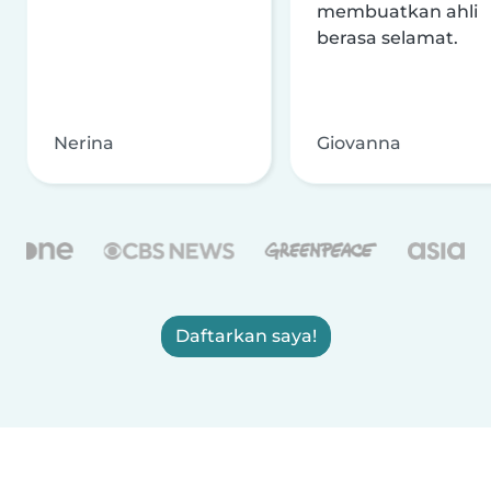
membuatkan ahli
berasa selamat.
Nerina
Giovanna
Daftarkan saya!