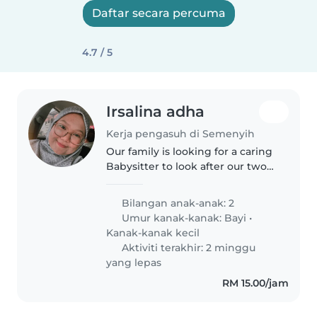
Daftar secara percuma
4.7 / 5
Irsalina adha
Kerja pengasuh di Semenyih
Our family is looking for a caring
Babysitter to look after our two
energetic young children—a
baby and a playful toddler. If
Bilangan anak-anak: 2
you're comfortable attending to
Umur kanak-kanak:
Bayi
•
our pets and whipping..
Kanak-kanak kecil
Aktiviti terakhir: 2 minggu
yang lepas
RM 15.00/jam