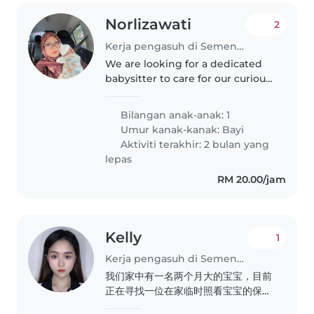
Norlizawati
2
Kerja pengasuh di Semenyih
We are looking for a dedicated
babysitter to care for our curious
and playful baby. Our ideal
candidate should be
Bilangan anak-anak: 1
comfortable with light chores
Umur kanak-kanak:
Bayi
and be able to engage our little
Aktiviti terakhir: 2 bulan yang
one..
lepas
RM 20.00/jam
Kelly
1
Kerja pengasuh di Semenyih
我们家中有一名两个月大的宝宝，目前
正在寻找一位在家临时照看宝宝的保
姆。主要工作内容包括日常喂奶、换尿