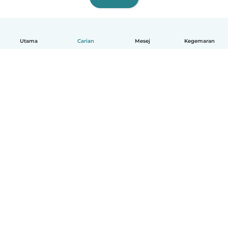
Utama
Carian
Mesej
Kegemaran
Melayu
Bagaimana ia berfungsi
Bantuan
Terma & Privasi
Harga
Butiran syarikat
Babysits for Work
Standard komuniti
© Babysits B.V.