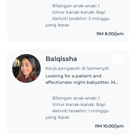
片、安抚宝宝入睡，以及简单整理宝宝
Bilangan anak-anak: 1
相关用品。希望保姆有照顾婴儿的相关
Umur kanak-kanak:
Bayi
经验，性格耐心、细心，能够与家长良
Aktiviti terakhir: 3 minggu
好沟通，配合宝宝的作息时间。家中环
yang lepas
境简单整洁，家庭成员关系单纯，另有
RM 8.00/jam
一只性格温顺的宠物猫，不会影响照顾
工作，希望您不介意。同时也希望保姆
生活习惯良好，不吸烟，注重个人卫生
与环境清洁，能够为宝宝提供安全、安
Balqissha
心的照顾环境。如您有兴趣或符合条
件，欢迎与我们联系，感谢您的阅读与
Kerja pengasuh di Semenyih
理解。
Looking for a patient and
affectionate night babysitter. My
baby loves attention and needs
someone who is an expert at
Bilangan anak-anak: 1
soothing babies to sleep. Your
Umur kanak-kanak:
Bayi
main tasks will be feeding milk..
Aktiviti terakhir: 1 minggu
yang lepas
RM 10.00/jam