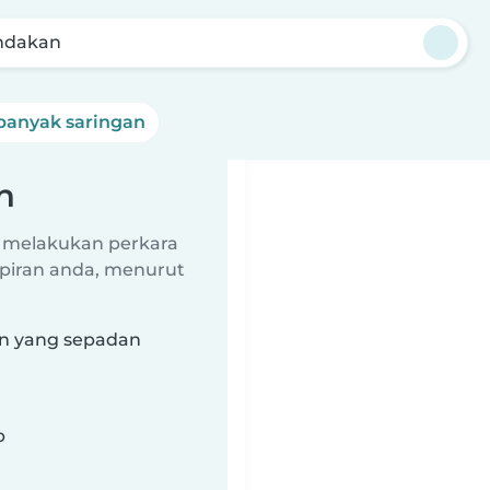
ndakan
banyak saringan
n
 melakukan perkara
piran anda, menurut
an yang sepadan
b