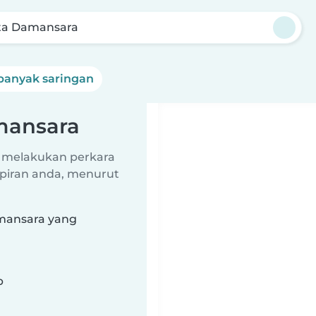
ta Damansara
banyak saringan
mansara
 melakukan perkara
piran anda, menurut
amansara yang
b