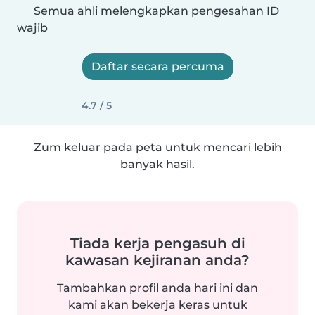
Semua ahli melengkapkan pengesahan ID
wajib
Daftar secara percuma
4.7 / 5
Zum keluar pada peta untuk mencari lebih
banyak hasil.
Tiada kerja pengasuh di
kawasan kejiranan anda?
Tambahkan profil anda hari ini dan
kami akan bekerja keras untuk