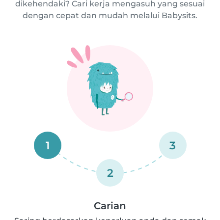
dikehendaki? Cari kerja mengasuh yang sesuai
dengan cepat dan mudah melalui Babysits.
1
3
2
Carian