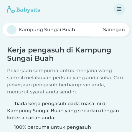
Saringan
Kerja pengasuh di Kampung
Sungai Buah
Pekerjaan sempurna untuk menjana wang
sambil melakukan perkara yang anda suka. Cari
pekerjaan pengasuh berhampiran anda,
menurut syarat anda sendiri.
Tiada kerja pengasuh pada masa ini di
Kampung Sungai Buah yang sepadan dengan
kriteria carian anda.
100% percuma untuk pengasuh