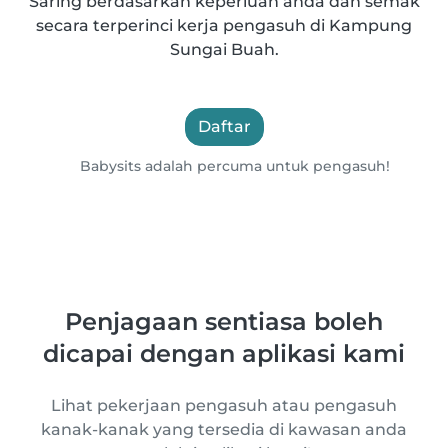
Saring berdasarkan keperluan anda dan semak
secara terperinci kerja pengasuh di Kampung
Sungai Buah.
Daftar
Babysits adalah percuma untuk pengasuh!
Penjagaan sentiasa boleh
dicapai dengan aplikasi kami
Lihat pekerjaan pengasuh atau pengasuh
kanak-kanak yang tersedia di kawasan anda