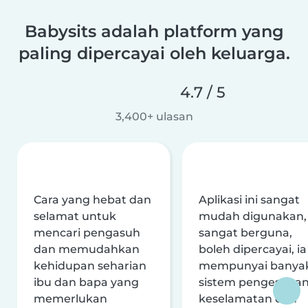
Babysits adalah platform yang
paling dipercayai oleh keluarga.
4.7 / 5
3,400+ ulasan
Cara yang hebat dan
Aplikasi ini sangat
selamat untuk
mudah digunakan,
mencari pengasuh
sangat berguna,
dan memudahkan
boleh dipercayai, ia
kehidupan seharian
mempunyai banya
ibu dan bapa yang
sistem pengesaha
memerlukan
keselamatan dan