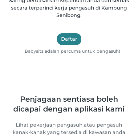
Saring berdasarkan keperluan anda dan semak
secara terperinci kerja pengasuh di Kampung
Senibong.
Daftar
Babysits adalah percuma untuk pengasuh!
Penjagaan sentiasa boleh
dicapai dengan aplikasi kami
Lihat pekerjaan pengasuh atau pengasuh
kanak-kanak yang tersedia di kawasan anda