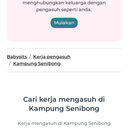
menghubungkan keluarga dengan
pengasuh seperti anda.
Mulakan
Babysits
Kerja pengasuh
Kampung Senibong
Cari kerja mengasuh di
Kampung Senibong
Kerja mengasuh di Kampung Senibong