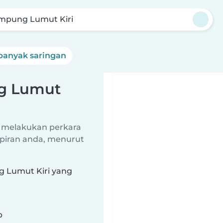
mpung Lumut Kiri
banyak saringan
ng Lumut
 melakukan perkara
piran anda, menurut
g Lumut Kiri yang
b