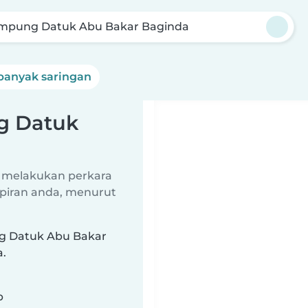
mpung Datuk Abu Bakar Baginda
banyak saringan
g Datuk
 melakukan perkara
piran anda, menurut
ng Datuk Abu Bakar
a.
b