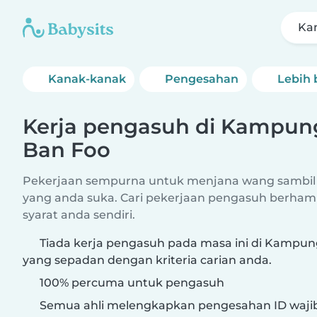
Ka
Kanak-kanak
Pengesahan
Lebih 
Kerja pengasuh di Kampun
Ban Foo
Pekerjaan sempurna untuk menjana wang sambil
yang anda suka. Cari pekerjaan pengasuh berham
syarat anda sendiri.
Tiada kerja pengasuh pada masa ini di Kampu
yang sepadan dengan kriteria carian anda.
100% percuma untuk pengasuh
Semua ahli melengkapkan pengesahan ID waji