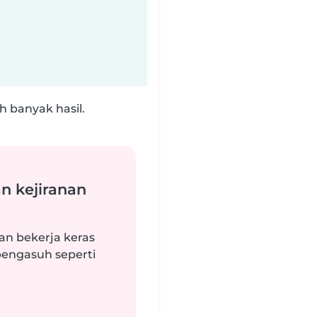
 banyak hasil.
n kejiranan
an bekerja keras
engasuh seperti