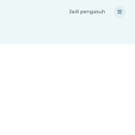
Jadi pengasuh