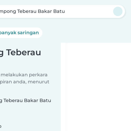
mpong Teberau Bakar Batu
banyak saringan
g Teberau
 melakukan perkara
piran anda, menurut
g Teberau Bakar Batu
b