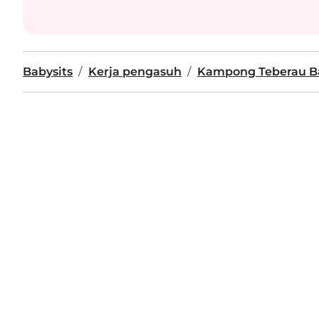
Babysits
Kerja pengasuh
Kampong Teberau B