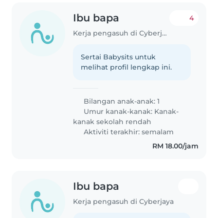
Ibu bapa
4
Kerja pengasuh di Cyberjaya
Sertai Babysits untuk
melihat profil lengkap ini.
Bilangan anak-anak: 1
Umur kanak-kanak:
Kanak-
kanak sekolah rendah
Aktiviti terakhir: semalam
RM 18.00/jam
Ibu bapa
Kerja pengasuh di Cyberjaya