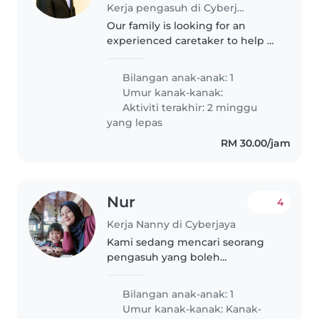
Kerja pengasuh di Cyberjaya
Our family is looking for an
experienced caretaker to help us
with our a month old child. We
need someone who is
Bilangan anak-anak: 1
comfortable with cooking, doing
Umur kanak-kanak:
light chores, and providing
Aktiviti terakhir: 2 minggu
homework..
yang lepas
RM 30.00/jam
Nur
4
Kerja Nanny di Cyberjaya
Kami sedang mencari seorang
pengasuh yang boleh
membantu menjaga anak kami
yang berumur 5 tahun. Anak
Bilangan anak-anak: 1
kami aktif, ceria, dan
Umur kanak-kanak:
Kanak-
bersemangat. Kami memerlukan