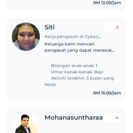
RM 12.00/jam
Siti
2
Kerja pengasuh di Cyberjaya
Keluarga kami mencari
pengasuh yang dapat merawat
anak kami yang berusia 8bulan.
Anak kami penuh semangat,
Bilangan anak-anak: 1
penasaran, dan mesra. Kami
Umur kanak-kanak:
Bayi
mencari seseorang yang
Aktiviti terakhir: 3 bulan yang
bertanggung jawab dan dapat..
lepas
RM 15.00/jam
Mohanasuntharaam
4