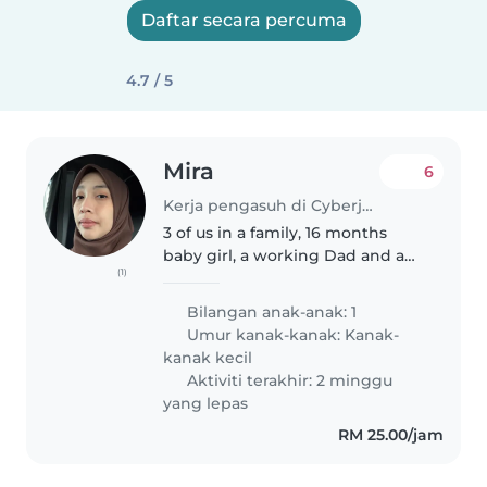
Daftar secara percuma
4.7 / 5
Mira
6
Kerja pengasuh di Cyberjaya
3 of us in a family, 16 months
baby girl, a working Dad and a
(1)
post grad student Mama,
expecting another baby in July.
Bilangan anak-anak: 1
Staying in a 4r3b apartment.
Umur kanak-kanak:
Kanak-
kanak kecil
Aktiviti terakhir: 2 minggu
yang lepas
RM 25.00/jam