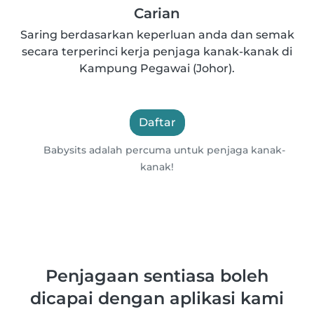
Carian
Saring berdasarkan keperluan anda dan semak
secara terperinci kerja penjaga kanak-kanak di
Kampung Pegawai (Johor).
Daftar
Babysits adalah percuma untuk penjaga kanak-
kanak!
Penjagaan sentiasa boleh
dicapai dengan aplikasi kami