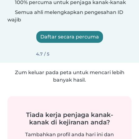
100% percuma untuk penjaga kanak-kanak
Semua ahli melengkapkan pengesahan ID
wajib
Daftar secara percuma
4.7 / 5
Zum keluar pada peta untuk mencari lebih
banyak hasil.
Tiada kerja penjaga kanak-
kanak di kejiranan anda?
Tambahkan profil anda hari ini dan