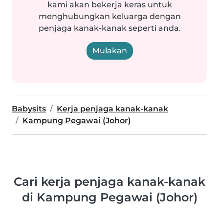
kami akan bekerja keras untuk
menghubungkan keluarga dengan
penjaga kanak-kanak seperti anda.
Mulakan
Babysits
Kerja penjaga kanak-kanak
Kampung Pegawai (Johor)
Cari kerja penjaga kanak-kanak
di Kampung Pegawai (Johor)