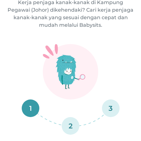
Kerja penjaga kanak-kanak di Kampung
Pegawai (Johor) dikehendaki? Cari kerja penjaga
kanak-kanak yang sesuai dengan cepat dan
mudah melalui Babysits.
1
3
2