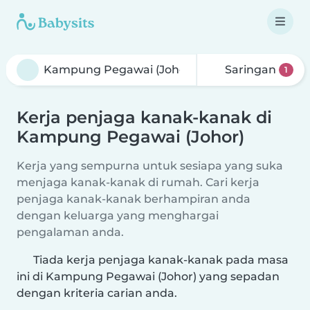
Saringan
1
Kerja penjaga kanak-kanak di
Kampung Pegawai (Johor)
Kerja yang sempurna untuk sesiapa yang suka
menjaga kanak-kanak di rumah. Cari kerja
penjaga kanak-kanak berhampiran anda
dengan keluarga yang menghargai
pengalaman anda.
Tiada kerja penjaga kanak-kanak pada masa
ini di Kampung Pegawai (Johor) yang sepadan
dengan kriteria carian anda.